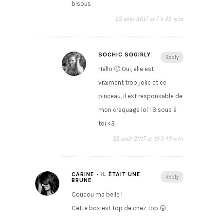
bisous
22 août 2017 at 7 h 33 min
SOCHIC SOGIRLY
Reply
Hello 🙂 Oui, elle est
vraiment trop jolie et ce
pinceau, il est responsable de
mon craquage lol ! Bisous à
toi <3
22 août 2017 at 19 h 40 min
CARINE - IL ÉTAIT UNE
Reply
BRUNE
Coucou ma belle !
Cette box est top de chez top 😮