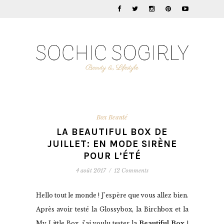
Box Beauté
LA BEAUTIFUL BOX DE
JUILLET: EN MODE SIRÈNE
POUR L’ÉTÉ
4 août 2017
/
12 Comments
Hello tout le monde ! J’espère que vous allez bien.
Après avoir testé la Glossybox, la Birchbox et la
My Little Box, j’ai voulu tester la
Beautiful Box
!