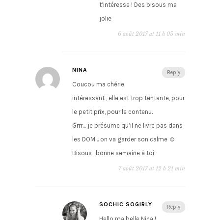
t’intéresse ! Des bisous ma
jolie
6 août 2017 at 11 h 05 min
NINA
Reply
Coucou ma chérie,
intéressant , elle est trop tentante, pour
le petit prix, pour le contenu.
Grrr… je présume qu’il ne livre pas dans
les DOM… on va garder son calme ☺
Bisous , bonne semaine à toi
7 août 2017 at 12 h 21 min
SOCHIC SOGIRLY
Reply
Hello ma belle Nina !