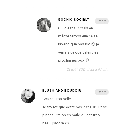
SOCHIC SOGIRLY
Reply
Oui c’est sur mais en
même temps elle ne se
revendique pas bio 🙂 je
verrais ce que valent les
prochaines box 😉
21 août 2017 at 22 h 48 min
BLUSH AND BOUDOIR
Reply
Coucou ma belle,
Je trouve que cette box est TOP ! Et ce
pinceau !!!!! on en parle ? il est trop
beau, j’adore <3