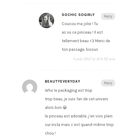
SOCHIC SOGIRLY
Reply
Coucou ma jolie ! Tu
as vu ce pinceau ! Il est
tellement beau <3 Merci de
ton passage, bisous
4 août 2017 at 18 h 02 min
BEAUTYEVERYDAY
Reply
Who le packaging est trop
trop beau, je suis fan de cet univers
alors bon 😀
le pinceau est adorable, j’en vois plein
sur insta mais c’est quand-même trop
chou !