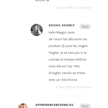
Bisous 😘
17 mars 2019 at 15 h 28 min
SOCHIC SOGIRLY
Reply
Hello Margot, ravie
de t’avoir fait découvrir ces
produits 😉 pour tes ongles
fragiles, je ne sais pas si tu
connais la marque Hérôme
mais elle est top ! Plus
d’ongles cassés au milieu
avec ça ! Des bisous
17 mars 2019 at 19 h 39 min
APPRENDREAREVERBLOG
Reply