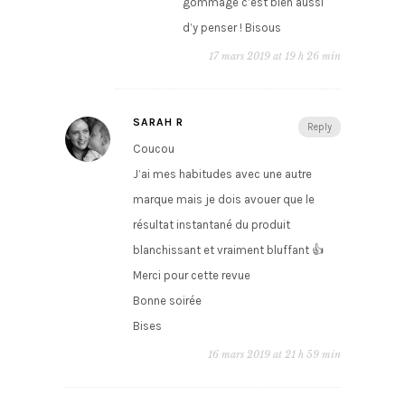
gommage c’est bien aussi
d’y penser ! Bisous
17 mars 2019 at 19 h 26 min
SARAH R
Reply
Coucou
J’ai mes habitudes avec une autre
marque mais je dois avouer que le
résultat instantané du produit
blanchissant et vraiment bluffant 👍
Merci pour cette revue
Bonne soirée
Bises
16 mars 2019 at 21 h 59 min