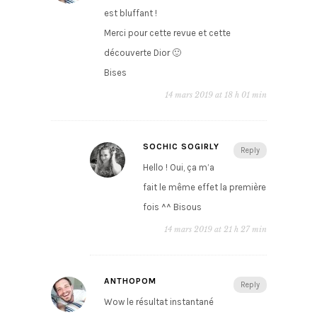
est bluffant !
Merci pour cette revue et cette
découverte Dior 🙂
Bises
14 mars 2019 at 18 h 01 min
SOCHIC SOGIRLY
Reply
Hello ! Oui, ça m’a
fait le même effet la première
fois ^^ Bisous
14 mars 2019 at 21 h 27 min
ANTHOPOM
Reply
Wow le résultat instantané