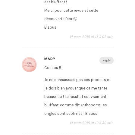
est bluffant !
Merci pour cette revue et cette
découverte Dior 🙂
Bisous
14 mars 2019 at 18 h 02 min
MADY
Reply
Coucou !!
Je ne connaissais pas ces produits et
je dois bien avouer que ca me tente
beaucoup ! Le résultat est vraiment
bluffant, comme dit Anthopom! Tes
ongles sont sublimés ! Bisous
14 mars 2019 at 19 h 30 min