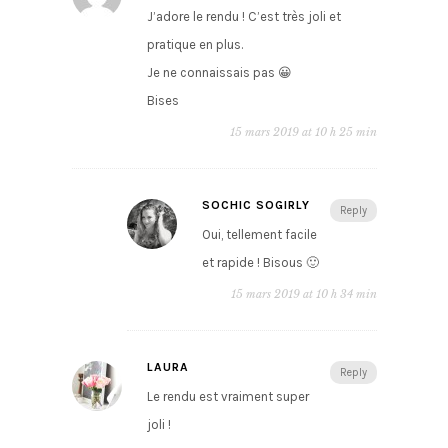
J’adore le rendu ! C’est très joli et
pratique en plus.
Je ne connaissais pas 😀
Bises
15 mars 2019 at 10 h 25 min
SOCHIC SOGIRLY
Reply
Oui, tellement facile
et rapide ! Bisous 🙂
15 mars 2019 at 10 h 34 min
LAURA
Reply
Le rendu est vraiment super
joli !