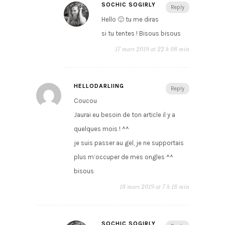
SOCHIC SOGIRLY
Reply
Hello 🙂 tu me diras
si tu tentes ! Bisous bisous
17 mars 2019 at 22 h 08 min
HELLODARLIING
Reply
Coucou
Jaurai eu besoin de ton article il y a
quelques mois ! ^^
je suis passer au gel, je ne supportais
plus m’occuper de mes ongles ^^
bisous
18 mars 2019 at 7 h 18 min
SOCHIC SOGIRLY