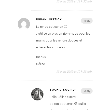
16 mars 2019 at 18 h 32 min
URBAN LIPSTICK
Reply
Le rendu est canon 🙂
J’utilise en plus un gommage pour les
mains pour les rendre douces et
enlever les cuticules .
Bisous
Céline
16 mars 2019 at 19 h 33 min
SOCHIC SOGIRLY
Reply
Hello Céline ! Merci
de ton petit mot 😉 oui le