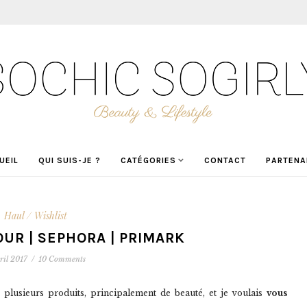
UEIL
QUI SUIS-JE ?
CATÉGORIES
CONTACT
PARTENA
Haul / Wishlist
OUR | SEPHORA | PRIMARK
ril 2017
/
10 Comments
 plusieurs produits, principalement de beauté, et je voulais
vous