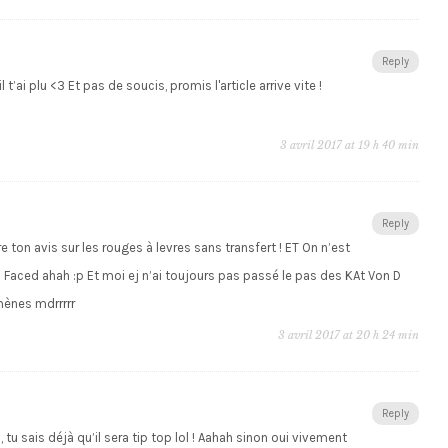
Reply
l t’ai plu <3 Et pas de soucis, promis l'article arrive vite !
3 avril 2017 at 19 h 40 min
Reply
re ton avis sur les rouges à levres sans transfert ! ET On n’est
 Faced ahah :p Et moi ej n’ai toujours pas passé le pas des KAt Von D
mènes mdrrrrr
3 avril 2017 at 20 h 24 min
Reply
 tu sais déjà qu’il sera tip top lol ! Aahah sinon oui vivement