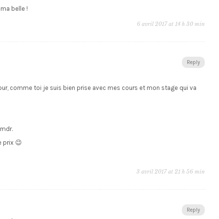
 ma belle !
6 avril 2017 at 14 h 30 min
Reply
our, comme toi je suis bien prise avec mes cours et mon stage qui va
 mdr.
 prix 😉
3 avril 2017 at 21 h 56 min
Reply