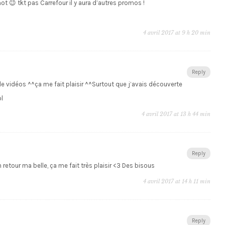
mot 😉 tkt pas Carrefour il y aura d’autres promos !
4 avril 2017 at 9 h 20 min
Reply
e vidéos ^^ça me fait plaisir ^^Surtout que j’avais découverte
ol
4 avril 2017 at 13 h 44 min
Reply
etour ma belle, ça me fait très plaisir <3 Des bisous
4 avril 2017 at 14 h 11 min
Reply