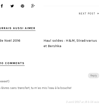
NEXT POST
URRAIS AUSSI AIMER
de Noël 2016
Haul soldes : H&M, Stradivarius
et Bershka
10 COMMENTS
Reply
eeeee!!)
 à lèvres sans transfert, tu m’as mis l’eau à la bouche!
3 avril 2017 at 18 h 56 min