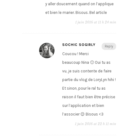
y aller doucement quand on l’applique
et bien le marier. Bisous. Bel article
1 juin 2016 at 11 h 24 min
SOCHIC SOGIRLY
Reply
Coucou ! Merci
beaucoup Nina 🙂 Oui tu as
vu, je suis contente de faire
partie du vlog de LoryLyn hihi !
Et sinon, pour le ral tu as
raison il faut bien être précise
sur l’application et bien
l’associer 😉 Bisous <3
1 juin 2016 at 22 h 11 min