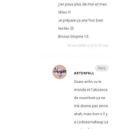
j’en peux plus de moi et mes
têtes !!!
Je prépare ça une fois bien
testés 😉
Bisous blopine <3
30 mai 2016 at 21 h 59 min
Reply
ARTENFALL
Ouais enfin vu le
monde et l’absence
de nourriture ça ne
me donne pas envie
ahah, mais bon s’il y
a Lodoesmakeup ça