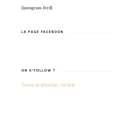
[instagram-feed]
LA PAGE FACEBOOK
ON S’FOLLOW ?
Tweets de @SoChic_SoGirly