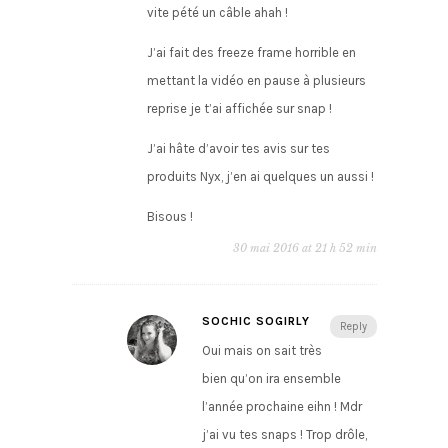
vite pété un câble ahah !
J’ai fait des freeze frame horrible en
mettant la vidéo en pause à plusieurs
reprise je t’ai affichée sur snap !
J’ai hâte d’avoir tes avis sur tes
produits Nyx, j’en ai quelques un aussi !
Bisous !
30 mai 2016 at 21 h 52 min
SOCHIC SOGIRLY
Reply
Oui mais on sait très
bien qu’on ira ensemble
l’année prochaine eihn ! Mdr
j’ai vu tes snaps ! Trop drôle,