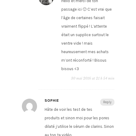
Hello et merci de ton
passage ici 🙂 C’est vrai que
l’âge de certaines faisait
vraiment flippé ! L’attente
était un supplice surtout le
ventre vide ! mais
heureusement mes achats
m’ont réconforté ! Bisous
bisous <3
30 mai 2016 at 21 h 54 min
SOPHIE
Reply
Hâte de voir les test de tes
produits et sinon moi pour les pores
dilaté j’utilise le sérum de clarins. Sinon
au top ta vidéo.