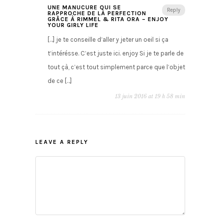
UNE MANUCURE QUI SE
Reply
RAPPROCHE DE LA PERFECTION
GRÂCE À RIMMEL & RITA ORA – ENJOY
YOUR GIRLY LIFE
[…] je te conseille d’aller y jeter un oeil si ça
t’intérésse. C’est juste ici. enjoy Si je te parle de
tout çà, c’est tout simplement parce que l’objet
de ce […]
13 juin 2016 at 19 h 58 min
LEAVE A REPLY