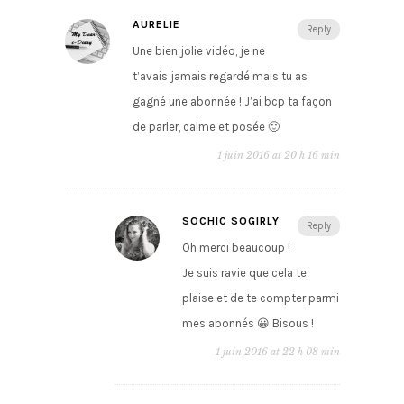
AURELIE
Reply
Une bien jolie vidéo, je ne
t’avais jamais regardé mais tu as
gagné une abonnée ! J’ai bcp ta façon
de parler, calme et posée 🙂
1 juin 2016 at 20 h 16 min
SOCHIC SOGIRLY
Reply
Oh merci beaucoup !
Je suis ravie que cela te
plaise et de te compter parmi
mes abonnés 😀 Bisous !
1 juin 2016 at 22 h 08 min