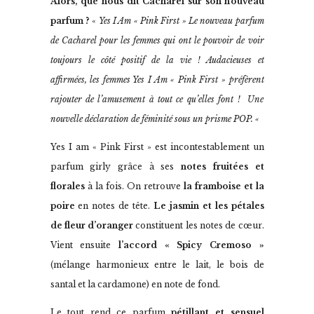
Alors, que nous dit Cacharel sur son nouveau
parfum ?
«
Yes I Am « Pink First » Le nouveau parfum
de Cacharel pour les femmes qui ont le pouvoir de voir
toujours le côté positif de la vie ! Audacieuses et
affirmées, les femmes Yes I Am « Pink First » préfèrent
rajouter de l’amusement à tout ce qu’elles font ! Une
nouvelle déclaration de féminité sous un prisme POP. «
Yes I am « Pink First » est incontestablement un
parfum girly grâce à ses
notes fruitées et
florales
à la fois. On retrouve
la framboise et la
poire
en notes de tête.
Le jasmin et les pétales
de fleur d’oranger
constituent les notes de cœur.
Vient ensuite
l’accord « Spicy Cremoso »
(mélange harmonieux entre le lait, le bois de
santal et la cardamone) en note de fond.
Le tout rend ce parfum
pétillant et sensuel