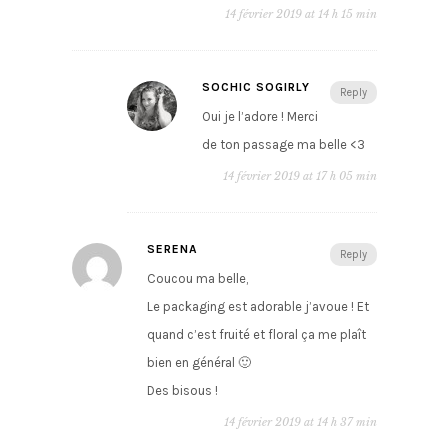
14 février 2019 at 14 h 15 min
SOCHIC SOGIRLY
Reply
Oui je l’adore ! Merci
de ton passage ma belle <3
14 février 2019 at 17 h 05 min
SERENA
Reply
Coucou ma belle,
Le packaging est adorable j’avoue ! Et
quand c’est fruité et floral ça me plaît
bien en général 🙂
Des bisous !
14 février 2019 at 14 h 37 min