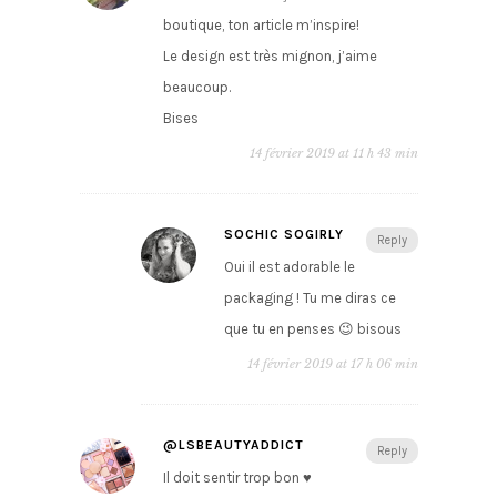
boutique, ton article m’inspire!
Le design est très mignon, j’aime
beaucoup.
Bises
14 février 2019 at 11 h 43 min
SOCHIC SOGIRLY
Reply
Oui il est adorable le
packaging ! Tu me diras ce
que tu en penses 😉 bisous
14 février 2019 at 17 h 06 min
@LSBEAUTYADDICT
Reply
Il doit sentir trop bon ♥