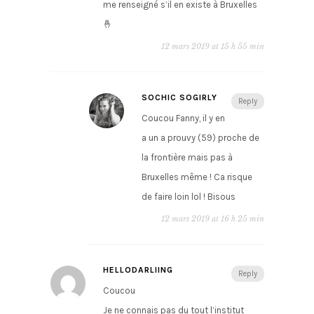
me renseigné s’il en existe à Bruxelles
🤞
12 mars 2019 at 15 h 55 min
SOCHIC SOGIRLY
Reply
Coucou Fanny, il y en
a un a prouvy (59) proche de
la frontière mais pas à
Bruxelles même ! Ca risque
de faire loin lol ! Bisous
12 mars 2019 at 16 h 25 min
HELLODARLIING
Reply
Coucou
Je ne connais pas du tout l’institut