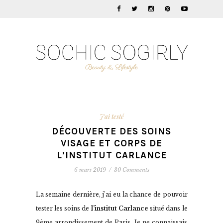
J'ai testé
DÉCOUVERTE DES SOINS
VISAGE ET CORPS DE
L’INSTITUT CARLANCE
6 mars 2019
/
30 Comments
La semaine dernière, j’ai eu la chance de pouvoir
tester les soins de
l’institut Carlance
situé dans le
9ème arrondissement de Paris. Je ne connaissais