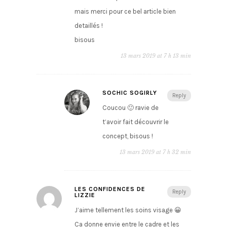
mais merci pour ce bel article bien
detaillés !
bisous
13 mars 2019 at 7 h 13 min
SOCHIC SOGIRLY
Reply
Coucou 🙂 ravie de
t’avoir fait découvrir le
concept, bisous !
13 mars 2019 at 7 h 32 min
LES CONFIDENCES DE
Reply
LIZZIE
J’aime tellement les soins visage 😀
Ca donne envie entre le cadre et les