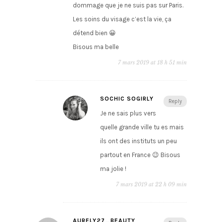
dommage que je ne suis pas sur Paris.
Les soins du visage c’est la vie, ça
détend bien 😀
Bisous ma belle
7 mars 2019 at 18 h 51 min
SOCHIC SOGIRLY
Reply
Je ne sais plus vers
quelle grande ville tu es mais
ils ont des instituts un peu
partout en France 😉 Bisous
ma jolie !
7 mars 2019 at 22 h 09 min
AURELY27_BEAUTY