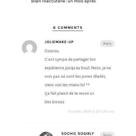
Bilan roaccutane : un mois après
6 COMMENTS
JOLIEMAKE-UP
Reply
Coucou,
C’est sympa de partager ton
expérience jusqu’au bout. Perso, je ne
vois pas où sont tes pores dilatés,
viens voir les miens lol ^^
Ça fait plaisir de te revoir ici.
Des bisous
3 octobre 2019 at 13 h 36 min
SOCHIC SOGIRLY
Reply