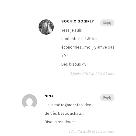
SOCHIC SOGIRLY
Reply
Yess je suis
contente hihi ! Ah les
économies… moi j’y arrive pas
xD !
Des bisous <3
5 juillet 2016 at 20 h 07 min
NINA
Reply
J’ai aimé regarder ta vidéo ,
de très beaux achats ,
Bisous ma douce
10 juillet 2016 at 18 h 57 min