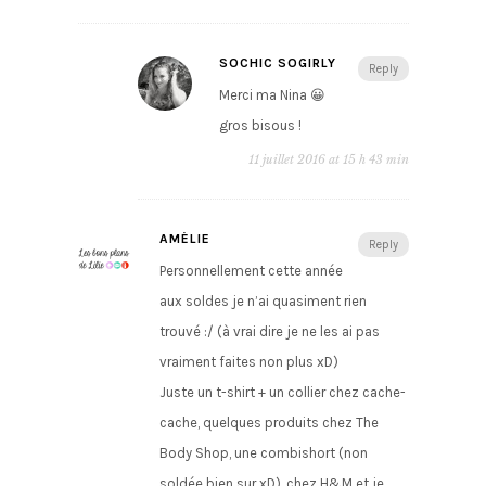
SOCHIC SOGIRLY
Reply
Merci ma Nina 😀
gros bisous !
11 juillet 2016 at 15 h 43 min
AMÉLIE
Reply
Personnellement cette année
aux soldes je n’ai quasiment rien
trouvé :/ (à vrai dire je ne les ai pas
vraiment faites non plus xD)
Juste un t-shirt + un collier chez cache-
cache, quelques produits chez The
Body Shop, une combishort (non
soldée bien sur xD), chez H&M et je