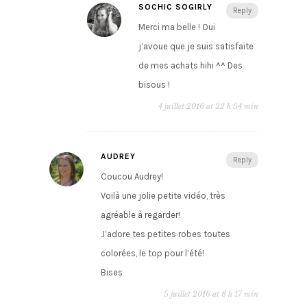
SOCHIC SOGIRLY
Reply
Merci ma belle ! Oui
j’avoue que je suis satisfaite
de mes achats hihi ^^ Des
bisous !
4 juillet 2016 at 22 h 54 min
AUDREY
Reply
Coucou Audrey!
Voilà une jolie petite vidéo, très
agréable à regarder!
J’adore tes petites robes toutes
colorées, le top pour l’été!
Bises
5 juillet 2016 at 8 h 17 min