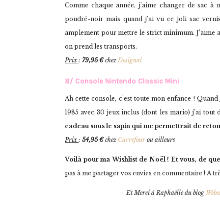
Comme chaque année, j’aime changer de sac à mai
poudré-noir mais quand j’ai vu ce joli sac vernis
amplement pour mettre le strict minimum. J’aime au
on prend les transports.
Prix
:
79,95 €
chez
Desigual
8/ Console Nintendo Classic Mini
Ah cette console, c’est toute mon enfance ! Quand
1985 avec 30 jeux inclus (dont les mario) j’ai tout d
cadeau sous le sapin qui me permettrait de reto
Prix
:
54,95 €
chez
Carrefour
ou ailleurs
Voilà pour ma Wishlist de Noël !
Et vous, de que
pas à me partager vos envies en commentaire ! A trè
Et Merci à Raphaëlle du blog
Webn