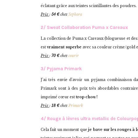
éclatant grâce aux teintes scintillantes des poudres.
Prix
:
54 €
chez
Sephora
2/ Sweat Collaboration Puma x Careaux
La collection de Puma x Careaux (blogueuse et desi
est
vraiment superbe
avec sa couleur crème/gold e
Prix
:
70 €
chez
courir
3/
Pyjama Primark
J’ai très envie d’avoir un pyjama combinaison d
Primark sont à des prix très abordables contrair
imprimé cœur est
trop chou !
Prix
:
18 €
chez
Primark
4/ Rouge à lèvres ultra metallic de Colourpo
Cela fait un moment que
je bave sur les rouges à 