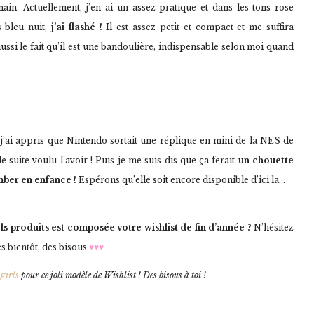
n. Actuellement, j’en ai un assez pratique et dans les tons rose
 bleu nuit,
j’ai flashé !
Il est assez petit et compact et me suffira
ssi le fait qu’il est une bandoulière, indispensable selon moi quand
 j’ai appris que Nintendo sortait une réplique en mini de la NES de
e suite voulu l’avoir ! Puis je me suis dis que ça ferait
un chouette
mber en enfance !
Espérons qu’elle soit encore disponible d’ici la…
ls produits est composée votre wishlist de fin d’année ?
N’hésitez
s bientôt, des bisous
♥♥♥
girls
pour ce joli modèle de Wishlist ! Des bisous à toi !