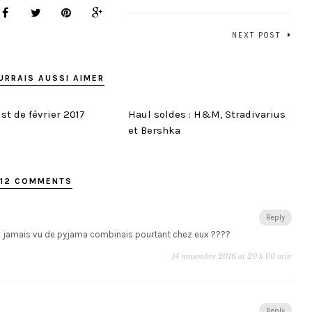
NEXT POST
URRAIS AUSSI AIMER
st de février 2017
Haul soldes : H&M, Stradivarius
et Bershka
12 COMMENTS
Reply
ai jamais vu de pyjama combinais pourtant chez eux ????
14 novembre 2016 at 20 h 00 min
Reply