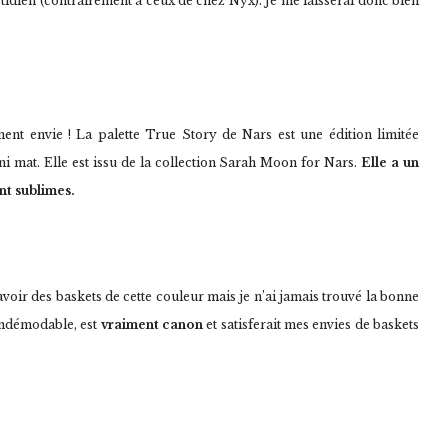
otidien (contrairement à ceux de chez Nyx). Je me laisserai donc bien
ment envie ! La palette True Story de Nars est une édition limitée
i mat. Elle est issu de la collection Sarah Moon for Nars.
Elle a un
nt sublimes.
voir des baskets de cette couleur mais je n’ai jamais trouvé la bonne
indémodable, est
vraiment canon
et satisferait mes envies de baskets