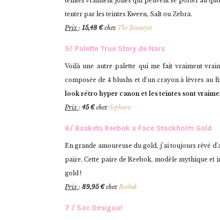
teintes vraiment jolies qui peuvent se porter au qu
tenter par les teintes Kween, Salt ou Zebra.
Prix
:
15,48 €
chez
The Beautyst
5/ Palette True Story de Nars
Voilà une autre palette qui me fait vraiment vrai
composée de 4 blushs et d’un crayon à lèvres au fin
look rétro hyper canon et les teintes sont vraime
Prix
:
45 €
chez
Sephora
6/ Baskets Reebok x Face Stockholm Gold
En grande amoureuse du gold, j’ai toujours rêvé d’a
paire. Cette paire de Reebok, modèle mythique et 
gold !
Prix
:
89,95 €
chez
Reebok
7 / Sac Desigual