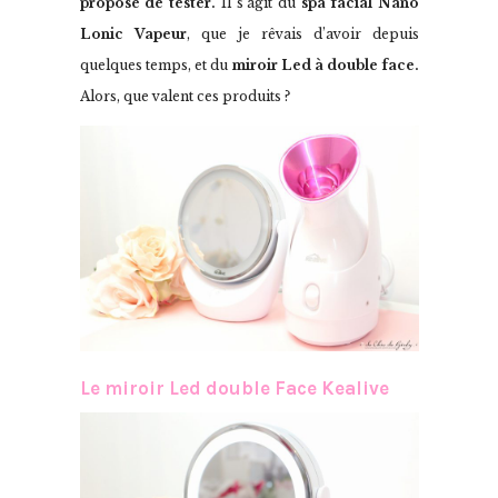
proposé de tester.
Il s’agit du
spa facial Nano
Lonic Vapeur
, que je rêvais d’avoir depuis
quelques temps, et du
miroir Led à double face.
Alors, que valent ces produits ?
Le miroir Led double Face Kealive