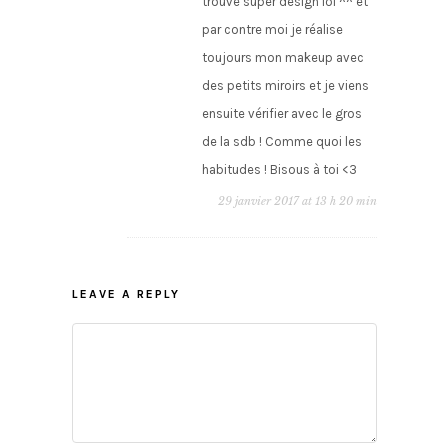
trouve super design lol ^^ et
par contre moi je réalise
toujours mon makeup avec
des petits miroirs et je viens
ensuite vérifier avec le gros
de la sdb ! Comme quoi les
habitudes ! Bisous à toi <3
29 janvier 2017 at 13 h 20 min
LEAVE A REPLY