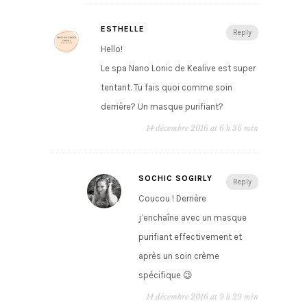
ESTHELLE
Reply
Hello!
Le spa Nano Lonic de Kealive est super
tentant. Tu fais quoi comme soin
derrière? Un masque purifiant?
14 décembre 2016 at 6 h 36 min
SOCHIC SOGIRLY
Reply
Coucou ! Derrière
j’enchaîne avec un masque
purifiant effectivement et
après un soin crème
spécifique 😉
14 décembre 2016 at 9 h 29 min