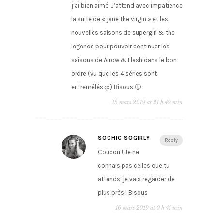
j’ai bien aimé. J’attend avec impatience
la suite de « jane the virgin » et les
nouvelles saisons de supergirl & the
legends pour pouvoir continuer les
saisons de Arrow & Flash dans le bon
ordre (vu que les 4 séries sont
entremêlés :p) Bisous 🙂
15 mars 2019 at 21 h 49 min
SOCHIC SOGIRLY
Reply
Coucou ! Je ne
connais pas celles que tu
attends, je vais regarder de
plus près ! Bisous
16 mars 2019 at 0 h 41 min