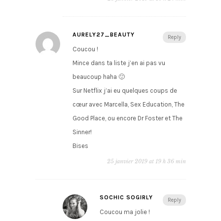
AURELY27_BEAUTY
Reply
Coucou !
Mince dans ta liste j’en ai pas vu
beaucoup haha 🙂
Sur Netflix j’ai eu quelques coups de
cœur avec Marcella, Sex Education, The
Good Place, ou encore Dr Foster et The
Sinner!
Bises
25 janvier 2019 at 19 h 36 min
SOCHIC SOGIRLY
Reply
Coucou ma jolie !