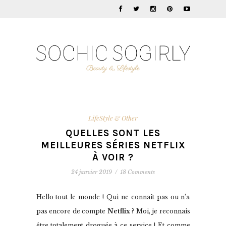
LifeStyle & Other
QUELLES SONT LES
MEILLEURES SÉRIES NETFLIX
À VOIR ?
24 janvier 2019
/
18 Comments
Hello tout le monde ! Qui ne connaît pas ou n’a
pas encore de compte
Netflix
? Moi, je reconnais
être totalement droguée à ce service ! Et comme