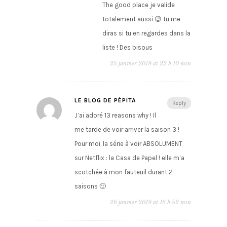
The good place je valide
totalement aussi 😉 tu me
diras si tu en regardes dans la
liste ! Des bisous
25 janvier 2019 at 22 h 10 min
LE BLOG DE PÉPITA
Reply
J’ai adoré 13 reasons why ! Il
me tarde de voir arriver la saison 3 !
Pour moi, la série à voir ABSOLUMENT
sur Netflix : la Casa de Papel ! elle m’a
scotchée à mon fauteuil durant 2
saisons 🙂
26 janvier 2019 at 16 h 52 min