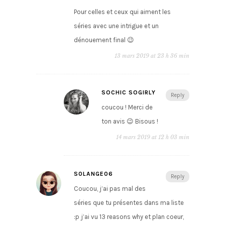
Pour celles et ceux qui aiment les
séries avec une intrigue et un
dénouement final 😉
13 mars 2019 at 23 h 36 min
SOCHIC SOGIRLY
Reply
coucou ! Merci de
ton avis 😉 Bisous !
14 mars 2019 at 12 h 03 min
S0LANGE06
Reply
Coucou, j’ai pas mal des
séries que tu présentes dans ma liste
:p j’ai vu 13 reasons why et plan coeur,