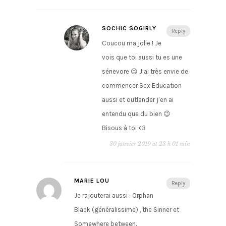
SOCHIC SOGIRLY
Reply
Coucou ma jolie ! Je
vois que toi aussi tu es une
sérievore 😉 J’ai très envie de
commencer Sex Education
aussi et outlander j’en ai
entendu que du bien 😉
Bisous à toi <3
30 janvier 2019 at 23 h 01 min
MARIE LOU
Reply
Je rajouterai aussi : Orphan
Black (généralissime) , the Sinner et
Somewhere between.