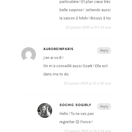
particulière ! Et plan cœur très
belle surprise ! Jattends aussi
la saison 2 hihihi ! Bisous à toi
25 janvier 2019 at 9 h 54 min
AUROREINPARIS
Reply
j’en ai vu 6 !
On m’a conseillé aussi Ozark ! Elle est
dans ma to do.
25 janvier 2019 at 15 h 50 min
SOCHIC SOGIRLY
Reply
Hello ! Tu ne vas pas
regretter 😉 Fonce !
25 janvier 2019 at 16 h 24 min