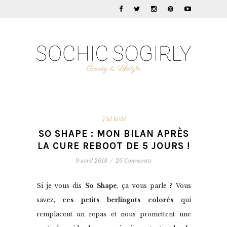
J'ai testé
SO SHAPE : MON BILAN APRÈS
LA CURE REBOOT DE 5 JOURS !
9 avril 2018
/
26 Comments
Si je vous dis
So Shape
, ça vous parle ? Vous
savez,
ces petits berlingots colorés
qui
remplacent un repas et nous promettent une