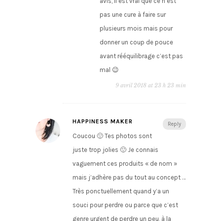
avis, il est vrai que ce n’est
pas une cure à faire sur
plusieurs mois mais pour
donner un coup de pouce
avant rééquilibrage c’est pas
mal 😉
9 avril 2018 at 23 h 23 min
HAPPINESS MAKER
Reply
Coucou 🙂 Tes photos sont
juste trop jolies 🙂 Je connais
vaguement ces produits « de nom »
mais j’adhère pas du tout au concept …
Très ponctuellement quand y’a un
souci pour perdre ou parce que c’est
genre urgent de perdre un peu, à la