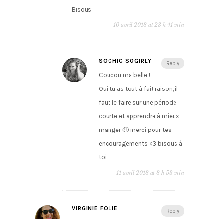
Bisous
10 avril 2018 at 23 h 41 min
SOCHIC SOGIRLY
Reply
Coucou ma belle !
Oui tu as tout à fait raison, il
faut le faire sur une période
courte et apprendre à mieux
manger 🙂 merci pour tes
encouragements <3 bisous à
toi
11 avril 2018 at 8 h 53 min
VIRGINIE FOLIE
Reply