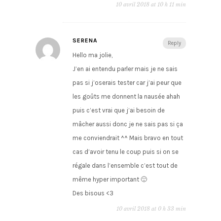
10 avril 2018 at 10 h 11 min
SERENA
Reply
Hello ma jolie,
J’en ai entendu parler mais je ne sais
pas si j’oserais tester car j’ai peur que
les goûts me donnent la nausée ahah
puis c’est vrai que j’ai besoin de
mâcher aussi donc je ne sais pas si ça
me conviendrait ^^ Mais bravo en tout
cas d’avoir tenu le coup puis si on se
régale dans l’ensemble c’est tout de
même hyper important 🙂
Des bisous <3
10 avril 2018 at 0 h 33 min