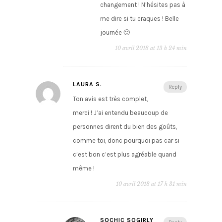
changement ! N’hésites pas à
me dire si tu craques ! Belle
journée 🙂
10 avril 2018 at 13 h 24 min
LAURA S.
Reply
Ton avis est très complet,
merci ! J’ai entendu beaucoup de
personnes dirent du bien des goûts,
comme toi, donc pourquoi pas car si
c’est bon c’est plus agréable quand
même !
10 avril 2018 at 17 h 31 min
SOCHIC SOGIRLY