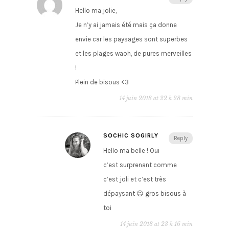
Hello ma jolie,
Je n’y ai jamais été mais ça donne
envie car les paysages sont superbes
et les plages waoh, de pures merveilles
!
Plein de bisous <3
14 juin 2018 at 22 h 28 min
SOCHIC SOGIRLY
Reply
Hello ma belle ! Oui
c’est surprenant comme
c’est joli et c’est très
dépaysant 😉 gros bisous à
toi
14 juin 2018 at 23 h 16 min