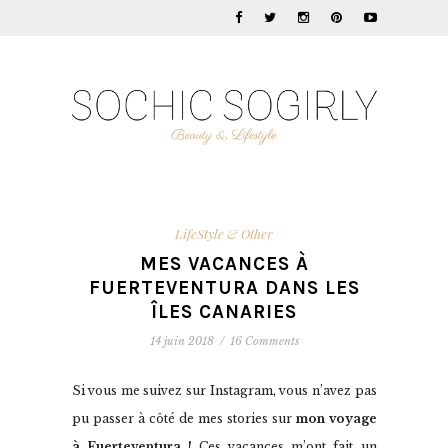
LifeStyle & Other
MES VACANCES À
FUERTEVENTURA DANS LES
ÎLES CANARIES
14 juin 2018
/
16 Comments
Si vous me suivez sur Instagram, vous n’avez pas
pu passer à côté de mes stories sur
mon voyage
à Fuerteventura !
Ces vacances m’ont fait un