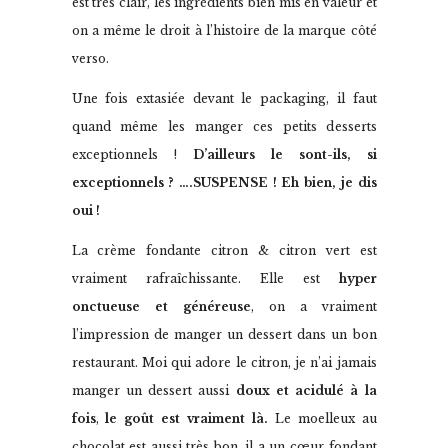
est très clair, les ingrédients bien mis en valeur et
on a même le droit à l’histoire de la marque côté
verso.
Une fois extasiée devant le packaging, il faut
quand même les manger ces petits desserts
exceptionnels !
D’ailleurs l
e sont-ils, si
exceptionnels ? ….SUSPENSE ! Eh bien, je dis
oui !
La crème fondante citron & citron vert est
vraiment rafraîchissante. Elle est
hyper
onctueuse et généreuse
, on a vraiment
l’impression de manger un dessert dans un bon
restaurant. Moi qui adore le citron, je n’ai jamais
manger un dessert aussi
doux et acidulé à la
fois
,
le goût est vraiment là.
Le moelleux au
chocolat est aussi très bon, il a un cœur fondant