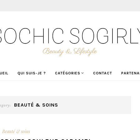
UEIL
QUI SUIS-JE ?
CATÉGORIES
CONTACT
PARTENA
BEAUTÉ & SOINS
egory:
Beauté & soins