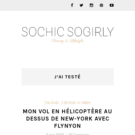
J’AI TESTÉ
J'ai testé
LifeStyle & Other
,
MON VOL EN HÉLICOPTÈRE AU
DESSUS DE NEW-YORK AVEC
FLYNYON
3 mai 2019
/
10 Comments