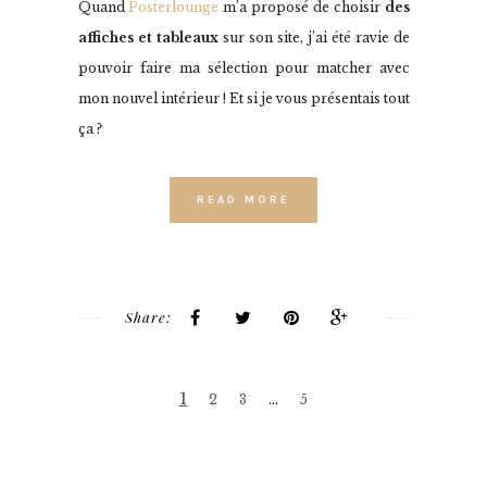
Quand
Posterlounge
m’a proposé de choisir
des
affiches et tableaux
sur son site, j’ai été ravie de
pouvoir faire ma sélection pour matcher avec
mon nouvel intérieur ! Et si je vous présentais tout
ça ?
READ MORE
Share:
1
2
3
…
5